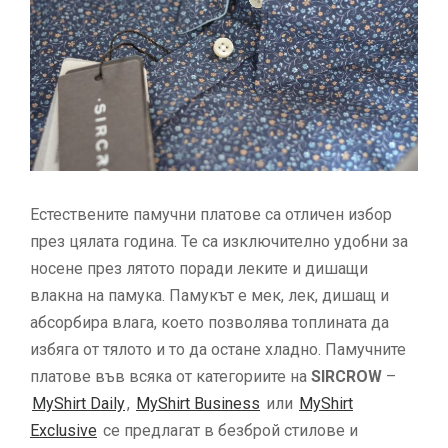
Естествените памучни платове са отличен избор
през цялата година. Те са изключително удобни за
носене през лятото поради леките и дишащи
влакна на памука. Памукът е мек, лек, дишащ и
абсорбира влага, което позволява топлината да
избяга от тялото и то да остане хладно. Памучните
платове във всяка от категориите на
SIRCROW
–
MyShirt Daily
,
MyShirt Business
или
MyShirt
Exclusive
се предлагат в безброй стилове и