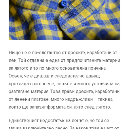
Нищо не е по-елегантно от дрехите, изработени от
лен. Той отдавна е една от предпочитаните материи
за лятото и то по много основателна причина.
Освен, че е дишащ и следователно даващ
прохлада при носене, ленът е и много устойчива на
разтягане материя. Това прави дрехите, изработени
от ленени платове, много издръжливи – такива,
които ще запазят формата си, лято след лятото.
Единственият недостатък на ленът е, че той се
мачка изключително лесно. За някои това е част от