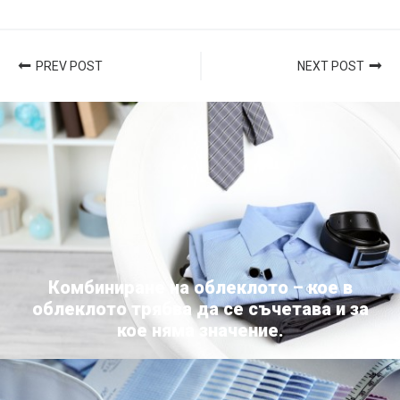
PREV POST
NEXT POST
Комбиниране на облеклото – кое в
облеклото трябва да се съчетава и за
кое няма значение.