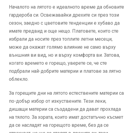
Началото на лятото е идеалното време да обновите
гардероба си. Освежавайки дрехите си през този
сезон, заедно с цветовите тенденции е хубаво да
имате предвид и още нещо. Платовете, които сте
избрали да носите през топлите летни месеци,
може да окажат голямо влияние не само върху
външния ви вид, но и върху комфорта ви. Затова,
когато времето е горещо, уверете се, че сте
подбрали най-добрите материи и платове за лятно
облекло.
За горещите дни на лятото естествените материи са
по-добър избор от изкуствените. Тези леки,
дишащи материи са създадени да дават прохлада
на тялото. За хората, които имат достатъчно късмет
да се насладят на горещото време, без да се