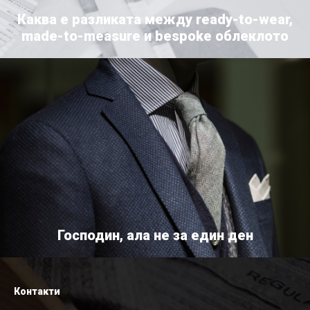
Каква е разликата между ready-to-wear,
made-to-measure и bespoke облеклото
Господин, ала не за един ден
Контакти