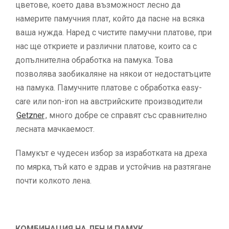
цветове, което дава възможност лесно да
намерите памучния плат, който да пасне на всяка
ваша нужда. Наред с чистите памучни платове, при
нас ще откриете и различни платове, които са с
допълнителна обработка на памука. Това
позволява заобикаляне на някои от недостатъците
на памука. Памучните платове с обработка easy-
care или non-iron на австрийските производители
Getzner
, много добре се справят със сравнително
лесната мачкаемост.
Памукът е чудесен избор за изработката на дреха
по мярка, тъй като е здрав и устойчив на разтягане
почти колкото лена.
КОМБИНАЦИЯ НА ЛЕН И ПАМУК