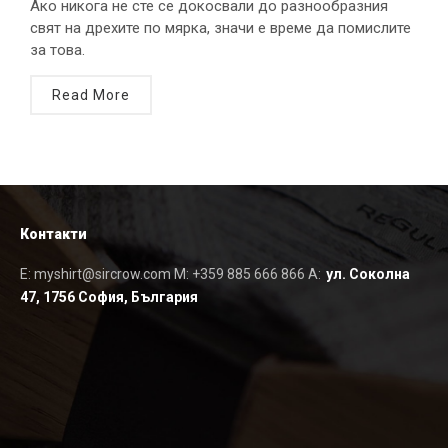
Ако никога не сте се докосвали до разнообразния
свят на дрехите по мярка, значи е време да помислите
за това.
Read More
Контакти
E: myshirt@sircrow.com M: +359 885 666 866 A:
ул. Соколна
47, 1756 София, България