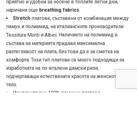
приятно и удобни за носене в топлите летни дни,
наричани още
breathing fabrics
.
Stretch
платове, съставени от комбинация между
памук и полиамид, на италианските производители
и
. Наличието на полиамид в
Tessitura Monti
Albini
състава на материята придава максимална
разтегливост на плата, без това да е за сметка на
комфорта. Този тип платове са много подходящи за
изработката на по-вталени дамски ризи,
подчертаващи естествената красота на женското
тяло.
Изключителни 100% памучни платове,
произведени от италианците
и
,
Albini
Tessitura Monti
които са изтъкани от двойно усукани нишки – т. нар.
Two-folded cottons.
Доставят несравнимо усещане
за лекота, мекота ексклузивност, комфорт и
изтънчена визия.