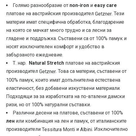
Голямо разнообразие от
non-iron
и
easy care
платове на австрийския производител
. Тези
Getzner
материи имат специфична обработка, благодарение
на която се мачкат много трудно и са лесни за
гладене и поддръжка. Съставени са от 100% памук и
носят изключителен комфорт и удобство в
забързаното ежедневие.
Т. нар.
Natural Stretch
платове на австрийския
производител
. Това са материи, съставени от
Getzner
100% памук, които имат допълнителна естествена
еластичност, без добавени изкуствени материали.
Подходящи за за изработката на по-вталени дамски
ризи, но от 100% натурални съставки.
Различни десени на платове, съставени от 100%
лен
или комбинация на лен и памук, от италианските
производители
и
. Изключително
Tessitura Monti
Albini